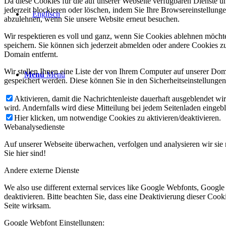
Da diese Cookies für die auf unserer Webseite verfügbaren Dienste 
jederzeit blockieren oder löschen, indem Sie Ihre Browsereinstellung
abzulehnen, wenn Sie unsere Website erneut besuchen.
Wir respektieren es voll und ganz, wenn Sie Cookies ablehnen möchte
speichern. Sie können sich jederzeit abmelden oder andere Cookies z
Domain entfernt.
Wir stellen Ihnen eine Liste der von Ihrem Computer auf unserer D
Menü
Menü
gespeichert werden. Diese können Sie in den Sicherheitseinstellunge
Aktivieren, damit die Nachrichtenleiste dauerhaft ausgeblendet w
wird. Andernfalls wird diese Mitteilung bei jedem Seitenladen eingeb
Hier klicken, um notwendige Cookies zu aktivieren/deaktivieren.
Webanalysedienste
Auf unserer Webseite überwachen, verfolgen und analysieren wir sie 
Sie hier sind!
Andere externe Dienste
We also use different external services like Google Webfonts, Googl
deaktivieren. Bitte beachten Sie, dass eine Deaktivierung dieser Co
Seite wirksam.
Google Webfont Einstellungen: