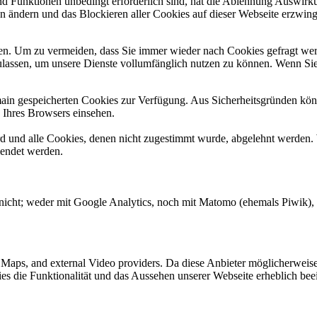
und Funktionen unbedingt erforderlich sind, hat die Ablehnung Auswir
en ändern und das Blockieren aller Cookies auf dieser Webseite erzwin
n. Um zu vermeiden, dass Sie immer wieder nach Cookies gefragt werde
ulassen, um unsere Dienste vollumfänglich nutzen zu können. Wenn Sie
omain gespeicherten Cookies zur Verfügung. Aus Sicherheitsgründen k
n Ihres Browsers einsehen.
ird und alle Cookies, denen nicht zugestimmt wurde, abgelehnt werden. 
lendet werden.
nicht; weder mit Google Analytics, noch mit Matomo (ehemals Piwik), E
e Maps, and external Video providers. Da diese Anbieter möglicherwei
okies die Funktionalität und das Aussehen unserer Webseite erheblich 