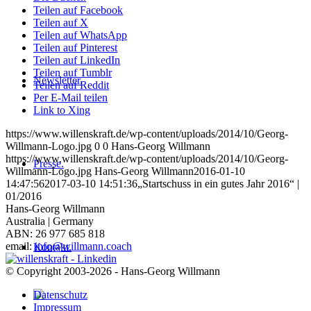
Teilen auf Facebook
Teilen auf X
Teilen auf WhatsApp
Teilen auf Pinterest
Teilen auf LinkedIn
Teilen auf Tumblr
Newsletter.
Teilen auf Reddit
Per E-Mail teilen
Link to Xing
https://www.willenskraft.de/wp-content/uploads/2014/10/Georg-
Willmann-Logo.jpg
0
0
Hans-Georg Willmann
https://www.willenskraft.de/wp-content/uploads/2014/10/Georg-
Presse.
Willmann-Logo.jpg
Hans-Georg Willmann
2016-01-10
14:47:56
2017-03-10 14:51:36
„Startschuss in ein gutes Jahr 2016“ |
01/2016
Hans-Georg Willmann
Australia | Germany
ABN: 26 977 685 818
email:
info@willmann.coach
Kontakt.
© Copyright 2003-2026 - Hans-Georg Willmann
Datenschutz
Impressum