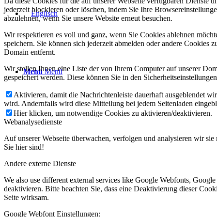
Da diese Cookies für die auf unserer Webseite verfügbaren Dienste 
jederzeit blockieren oder löschen, indem Sie Ihre Browsereinstellung
abzulehnen, wenn Sie unsere Website erneut besuchen.
Wir respektieren es voll und ganz, wenn Sie Cookies ablehnen möchte
speichern. Sie können sich jederzeit abmelden oder andere Cookies z
Domain entfernt.
Wir stellen Ihnen eine Liste der von Ihrem Computer auf unserer D
Menü
Menü
gespeichert werden. Diese können Sie in den Sicherheitseinstellunge
Aktivieren, damit die Nachrichtenleiste dauerhaft ausgeblendet w
wird. Andernfalls wird diese Mitteilung bei jedem Seitenladen eingeb
Hier klicken, um notwendige Cookies zu aktivieren/deaktivieren.
Webanalysedienste
Auf unserer Webseite überwachen, verfolgen und analysieren wir sie 
Sie hier sind!
Andere externe Dienste
We also use different external services like Google Webfonts, Googl
deaktivieren. Bitte beachten Sie, dass eine Deaktivierung dieser Co
Seite wirksam.
Google Webfont Einstellungen: