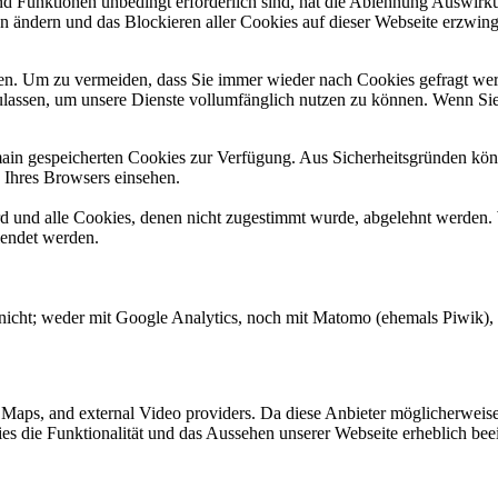
und Funktionen unbedingt erforderlich sind, hat die Ablehnung Auswir
en ändern und das Blockieren aller Cookies auf dieser Webseite erzwin
n. Um zu vermeiden, dass Sie immer wieder nach Cookies gefragt werde
ulassen, um unsere Dienste vollumfänglich nutzen zu können. Wenn Sie
omain gespeicherten Cookies zur Verfügung. Aus Sicherheitsgründen k
n Ihres Browsers einsehen.
ird und alle Cookies, denen nicht zugestimmt wurde, abgelehnt werden. 
lendet werden.
nicht; weder mit Google Analytics, noch mit Matomo (ehemals Piwik), E
e Maps, and external Video providers. Da diese Anbieter möglicherwei
okies die Funktionalität und das Aussehen unserer Webseite erheblich 