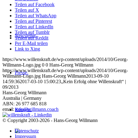
Teilen auf Facebook
Teilen auf X
Teilen auf WhatsApp
Teilen auf Pinterest
Teilen auf LinkedIn
Teilen auf Tumblr
Newsletter.
Teilen auf Reddit
Per E-Mail teilen
Link to Xing
https://www.willenskraft.de/wp-content/uploads/2014/10/Georg-
Willmann-Logo.jpg
0
0
Hans-Georg Willmann
https://www.willenskraft.de/wp-content/uploads/2014/10/Georg-
Presse.
Willmann-Logo.jpg
Hans-Georg Willmann
2013-09-10
14:59:36
2017-03-10 15:00:23
„Kein Erfolg ohne Willenskraft“ |
09/2013
Hans-Georg Willmann
Australia | Germany
ABN: 26 977 685 818
email:
info@willmann.coach
Kontakt.
© Copyright 2003-2026 - Hans-Georg Willmann
Datenschutz
Impressum