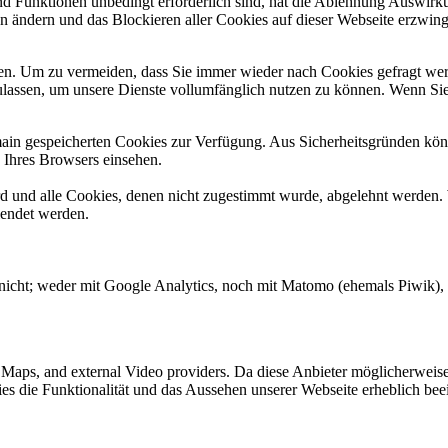
und Funktionen unbedingt erforderlich sind, hat die Ablehnung Auswir
en ändern und das Blockieren aller Cookies auf dieser Webseite erzwin
n. Um zu vermeiden, dass Sie immer wieder nach Cookies gefragt werde
ulassen, um unsere Dienste vollumfänglich nutzen zu können. Wenn Sie
omain gespeicherten Cookies zur Verfügung. Aus Sicherheitsgründen k
n Ihres Browsers einsehen.
ird und alle Cookies, denen nicht zugestimmt wurde, abgelehnt werden. 
lendet werden.
nicht; weder mit Google Analytics, noch mit Matomo (ehemals Piwik), E
e Maps, and external Video providers. Da diese Anbieter möglicherwei
okies die Funktionalität und das Aussehen unserer Webseite erheblich 