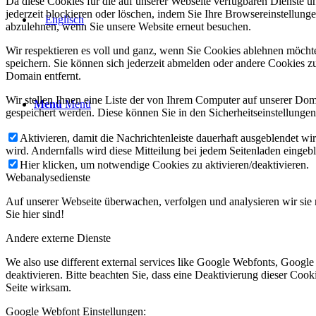
Da diese Cookies für die auf unserer Webseite verfügbaren Dienste 
jederzeit blockieren oder löschen, indem Sie Ihre Browsereinstellung
abzulehnen, wenn Sie unsere Website erneut besuchen.
Wir respektieren es voll und ganz, wenn Sie Cookies ablehnen möchte
speichern. Sie können sich jederzeit abmelden oder andere Cookies z
Domain entfernt.
Wir stellen Ihnen eine Liste der von Ihrem Computer auf unserer D
Menü
Menü
gespeichert werden. Diese können Sie in den Sicherheitseinstellunge
Aktivieren, damit die Nachrichtenleiste dauerhaft ausgeblendet w
wird. Andernfalls wird diese Mitteilung bei jedem Seitenladen eingeb
Hier klicken, um notwendige Cookies zu aktivieren/deaktivieren.
Webanalysedienste
Auf unserer Webseite überwachen, verfolgen und analysieren wir sie 
Sie hier sind!
Andere externe Dienste
We also use different external services like Google Webfonts, Googl
deaktivieren. Bitte beachten Sie, dass eine Deaktivierung dieser Co
Seite wirksam.
Google Webfont Einstellungen: