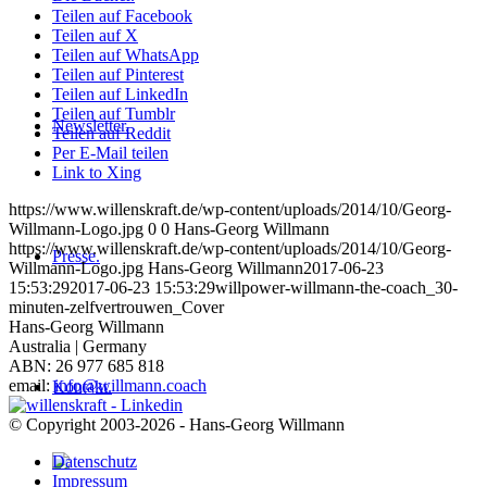
Teilen auf Facebook
Teilen auf X
Teilen auf WhatsApp
Teilen auf Pinterest
Teilen auf LinkedIn
Teilen auf Tumblr
Newsletter.
Teilen auf Reddit
Per E-Mail teilen
Link to Xing
https://www.willenskraft.de/wp-content/uploads/2014/10/Georg-
Willmann-Logo.jpg
0
0
Hans-Georg Willmann
https://www.willenskraft.de/wp-content/uploads/2014/10/Georg-
Presse.
Willmann-Logo.jpg
Hans-Georg Willmann
2017-06-23
15:53:29
2017-06-23 15:53:29
willpower-willmann-the-coach_30-
minuten-zelfvertrouwen_Cover
Hans-Georg Willmann
Australia | Germany
ABN: 26 977 685 818
email:
info@willmann.coach
Kontakt.
© Copyright 2003-2026 - Hans-Georg Willmann
Datenschutz
Impressum