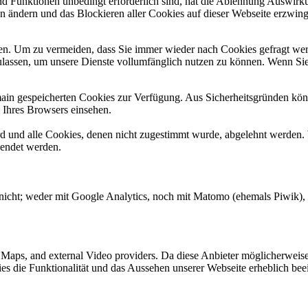
und Funktionen unbedingt erforderlich sind, hat die Ablehnung Auswir
en ändern und das Blockieren aller Cookies auf dieser Webseite erzwin
n. Um zu vermeiden, dass Sie immer wieder nach Cookies gefragt werde
ulassen, um unsere Dienste vollumfänglich nutzen zu können. Wenn Sie
omain gespeicherten Cookies zur Verfügung. Aus Sicherheitsgründen k
n Ihres Browsers einsehen.
ird und alle Cookies, denen nicht zugestimmt wurde, abgelehnt werden. 
lendet werden.
nicht; weder mit Google Analytics, noch mit Matomo (ehemals Piwik), E
e Maps, and external Video providers. Da diese Anbieter möglicherwei
okies die Funktionalität und das Aussehen unserer Webseite erheblich 