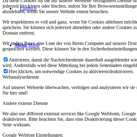
Da diese Cookies für die auf unserer Webseite verfügbaren Dienste 
jederzeit blockieren oder löschen, indem Sie Ihre Browsereinstellung
abzulehnen, wenn Sie unsere Website erneut besuchen.
Wir respektieren es voll und ganz, wenn Sie Cookies ablehnen möchte
speichern. Sie können sich jederzeit abmelden oder andere Cookies z
Domain entfernt.
Wir stellen Ihnen eine Liste der von Ihrem Computer auf unserer D
Menü
Menü
gespeichert werden. Diese können Sie in den Sicherheitseinstellunge
Aktivieren, damit die Nachrichtenleiste dauerhaft ausgeblendet w
wird. Andernfalls wird diese Mitteilung bei jedem Seitenladen eingeb
Hier klicken, um notwendige Cookies zu aktivieren/deaktivieren.
Webanalysedienste
Auf unserer Webseite überwachen, verfolgen und analysieren wir sie 
Sie hier sind!
Andere externe Dienste
We also use different external services like Google Webfonts, Googl
deaktivieren. Bitte beachten Sie, dass eine Deaktivierung dieser Co
Seite wirksam.
Google Webfont Einstellungen: