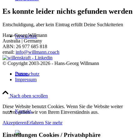
Es konnte leider nichts gefunden werden
Entschuldigung, aber kein Eintrag erfüllt Deine Suchkriterien
Hans-Georg Willmann
Newsletter.
Australia | Germany
ABN: 26 977 685 818
email:
info@willmann.coach
© Copyright 2003-2026 - Hans-Georg Willmann
Presse.
Datenschutz
Impressum
Nach oben scrollen
Diese Website benutzt Cookies. Wenn Sie die Website weiter
Kontakt.
nutzen, gehen wir von Ihrem Einverständnis aus.
Akzeptieren
Erfahren Sie mehr
Einstellungen Cookies / Privatshphäre