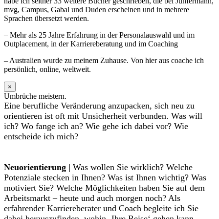
habe ich seither 33 weitere Bücher geschrieben, die bei Junfermann,
mvg, Campus, Gabal und Duden erscheinen und in mehrere
Sprachen übersetzt werden.
– Mehr als 25 Jahre Erfahrung in der Personalauswahl und im
Outplacement, in der Karriereberatung und im Coaching
– Australien wurde zu meinem Zuhause. Von hier aus coache ich
persönlich, online, weltweit.
×
Umbrüche meistern.
Eine berufliche Veränderung anzupacken, sich neu zu
orientieren ist oft mit Unsicherheit verbunden. Was will
ich? Wo fange ich an? Wie gehe ich dabei vor? Wie
entscheide ich mich?
Neuorientierung |
Was wollen Sie wirklich? Welche
Potenziale stecken in Ihnen? Was ist Ihnen wichtig? Was
motiviert Sie? Welche Möglichkeiten haben Sie auf dem
Arbeitsmarkt – heute und auch morgen noch? Als
erfahrender Karriereberater und Coach begleite ich Sie
dabei herauszufinden, wohin ‚Ihre Reise‘ gehen kann.