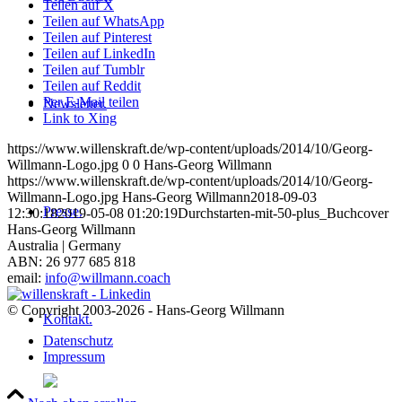
Teilen auf X
Teilen auf WhatsApp
Teilen auf Pinterest
Teilen auf LinkedIn
Teilen auf Tumblr
Teilen auf Reddit
Per E-Mail teilen
Newsletter.
Link to Xing
https://www.willenskraft.de/wp-content/uploads/2014/10/Georg-
Willmann-Logo.jpg
0
0
Hans-Georg Willmann
https://www.willenskraft.de/wp-content/uploads/2014/10/Georg-
Willmann-Logo.jpg
Hans-Georg Willmann
2018-09-03
Presse.
12:30:18
2019-05-08 01:20:19
Durchstarten-mit-50-plus_Buchcover
Hans-Georg Willmann
Australia | Germany
ABN: 26 977 685 818
email:
info@willmann.coach
© Copyright 2003-2026 - Hans-Georg Willmann
Kontakt.
Datenschutz
Impressum