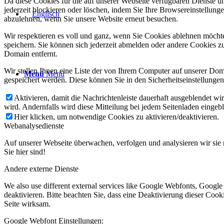
Da diese Cookies für die auf unserer Webseite verfügbaren Dienste 
jederzeit blockieren oder löschen, indem Sie Ihre Browsereinstellung
abzulehnen, wenn Sie unsere Website erneut besuchen.
Wir respektieren es voll und ganz, wenn Sie Cookies ablehnen möchte
speichern. Sie können sich jederzeit abmelden oder andere Cookies z
Domain entfernt.
Wir stellen Ihnen eine Liste der von Ihrem Computer auf unserer D
Menü
Menü
gespeichert werden. Diese können Sie in den Sicherheitseinstellunge
Aktivieren, damit die Nachrichtenleiste dauerhaft ausgeblendet w
wird. Andernfalls wird diese Mitteilung bei jedem Seitenladen eingeb
Hier klicken, um notwendige Cookies zu aktivieren/deaktivieren.
Webanalysedienste
Auf unserer Webseite überwachen, verfolgen und analysieren wir sie 
Sie hier sind!
Andere externe Dienste
We also use different external services like Google Webfonts, Googl
deaktivieren. Bitte beachten Sie, dass eine Deaktivierung dieser Co
Seite wirksam.
Google Webfont Einstellungen: