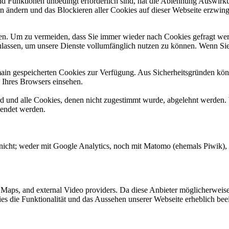
und Funktionen unbedingt erforderlich sind, hat die Ablehnung Auswir
en ändern und das Blockieren aller Cookies auf dieser Webseite erzwin
n. Um zu vermeiden, dass Sie immer wieder nach Cookies gefragt werde
ulassen, um unsere Dienste vollumfänglich nutzen zu können. Wenn Sie
omain gespeicherten Cookies zur Verfügung. Aus Sicherheitsgründen k
n Ihres Browsers einsehen.
ird und alle Cookies, denen nicht zugestimmt wurde, abgelehnt werden. 
lendet werden.
nicht; weder mit Google Analytics, noch mit Matomo (ehemals Piwik), E
e Maps, and external Video providers. Da diese Anbieter möglicherwei
okies die Funktionalität und das Aussehen unserer Webseite erheblich 