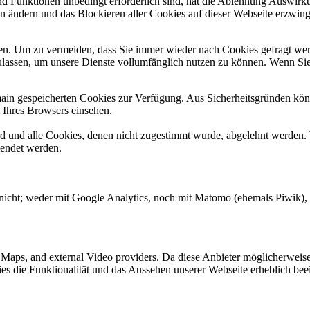
und Funktionen unbedingt erforderlich sind, hat die Ablehnung Auswir
en ändern und das Blockieren aller Cookies auf dieser Webseite erzwin
n. Um zu vermeiden, dass Sie immer wieder nach Cookies gefragt werde
ulassen, um unsere Dienste vollumfänglich nutzen zu können. Wenn Sie
omain gespeicherten Cookies zur Verfügung. Aus Sicherheitsgründen k
n Ihres Browsers einsehen.
ird und alle Cookies, denen nicht zugestimmt wurde, abgelehnt werden. 
lendet werden.
nicht; weder mit Google Analytics, noch mit Matomo (ehemals Piwik), E
e Maps, and external Video providers. Da diese Anbieter möglicherwei
okies die Funktionalität und das Aussehen unserer Webseite erheblich 