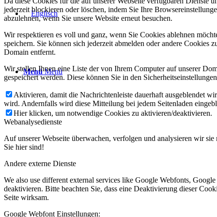
Da diese Cookies für die auf unserer Webseite verfügbaren Dienste 
jederzeit blockieren oder löschen, indem Sie Ihre Browsereinstellung
abzulehnen, wenn Sie unsere Website erneut besuchen.
Wir respektieren es voll und ganz, wenn Sie Cookies ablehnen möchte
speichern. Sie können sich jederzeit abmelden oder andere Cookies z
Domain entfernt.
Wir stellen Ihnen eine Liste der von Ihrem Computer auf unserer D
Menü
Menü
gespeichert werden. Diese können Sie in den Sicherheitseinstellunge
Aktivieren, damit die Nachrichtenleiste dauerhaft ausgeblendet w
wird. Andernfalls wird diese Mitteilung bei jedem Seitenladen eingeb
Hier klicken, um notwendige Cookies zu aktivieren/deaktivieren.
Webanalysedienste
Auf unserer Webseite überwachen, verfolgen und analysieren wir sie 
Sie hier sind!
Andere externe Dienste
We also use different external services like Google Webfonts, Googl
deaktivieren. Bitte beachten Sie, dass eine Deaktivierung dieser Co
Seite wirksam.
Google Webfont Einstellungen: